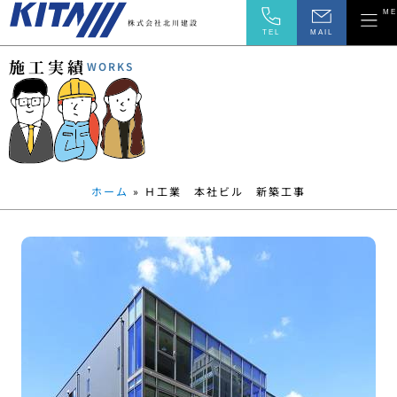
ME
株式会社北川建設
TEL
MAIL
施
工
実
績
WORKS
ホーム
»
Ｈ工業 本社ビル 新築工事