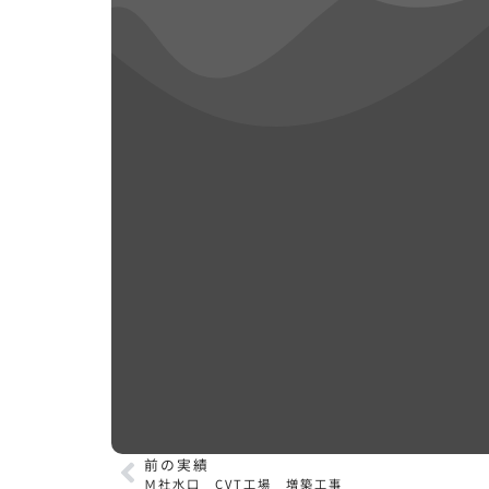
前の実績
Ｍ社水口 CVT工場 増築工事