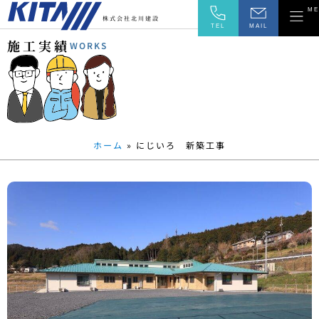
ME
株式会社北川建設
TEL
MAIL
施
工
実
績
WORKS
ホーム
»
にじいろ 新築工事